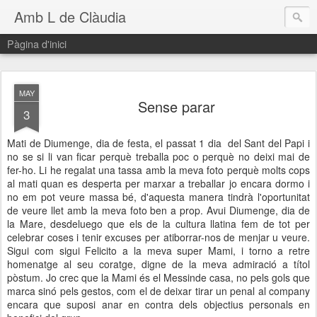
Amb L de Clàudia
Pàgina d'inici
MAY
Sense parar
3
Mati de Diumenge, dia de festa, el passat 1 dia del Sant del Papi i
no se si li van ficar perquè treballa poc o perquè no deixi mai de
fer-ho. Li he regalat una tassa amb la meva foto perquè molts cops
al mati quan es desperta per marxar a treballar jo encara dormo i
no em pot veure massa bé, d'aquesta manera tindrà l'oportunitat
de veure llet amb la meva foto ben a prop. Avui Diumenge, dia de
la Mare, desdeluego que els de la cultura llatina fem de tot per
celebrar coses i tenir excuses per atiborrar-nos de menjar u veure.
Sigui com sigui Felicito a la meva super Mami, i torno a retre
homenatge al seu coratge, digne de la meva admiració a títol
pòstum. Jo crec que la Mami és el Messinde casa, no pels gols que
marca sinó pels gestos, com el de deixar tirar un penal al company
encara que suposi anar en contra dels objectius personals en