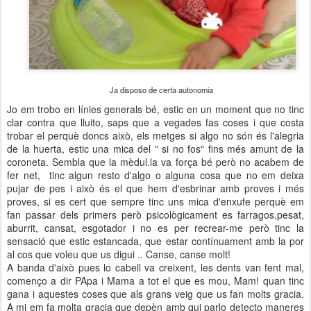
Ja disposo de certa autonomia
Jo em trobo en línies generals bé, estic en un moment que no tinc
clar contra que lluito, saps que a vegades fas coses i que costa
trobar el perquè doncs això, els metges si algo no són és l'alegria
de la huerta, estic una mica del " si no fos" fins més amunt de la
coroneta. Sembla que la mèdul.la va força bé però no acabem de
fer net, tinc algun resto d'algo o alguna cosa que no em deixa
pujar de pes i això és el que hem d'esbrinar amb proves i més
proves, si es cert que sempre tinc uns mica d'enxufe perquè em
fan passar dels primers però psicològicament es farragos,pesat,
aburrit, cansat, esgotador i no es per recrear-me però tinc la
sensació que estic estancada, que estar contínuament amb la por
al cos que voleu que us digui .. Canse, canse molt!
A banda d'això pues lo cabell va creixent, les dents van fent mal,
començo a dir PApa i Mama a tot el que es mou, Mam! quan tinc
gana i aquestes coses que als grans veig que us fan molts gracia.
A mi em fa molta gracia que depèn amb qui parlo detecto maneres