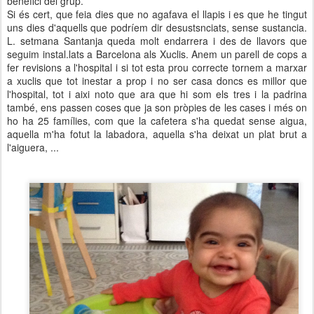
benefici del grup.
Si és cert, que feia dies que no agafava el llapis i es que he tingut
uns dies d'aquells que podríem dir desustsnciats, sense sustancia.
L. setmana Santanja queda molt endarrera i des de llavors que
seguim instal.lats a Barcelona als Xuclis. Anem un parell de cops a
fer revisions a l'hospital i si tot esta prou correcte tornem a marxar
a xuclis que tot inestar a prop i no ser casa doncs es millor que
l'hospital, tot i aixi noto que ara que hi som els tres i la padrina
també, ens passen coses que ja son pròpies de les cases i més on
ho ha 25 famílies, com que la cafetera s'ha quedat sense aigua,
aquella m'ha fotut la labadora, aquella s'ha deixat un plat brut a
l'aiguera, ...