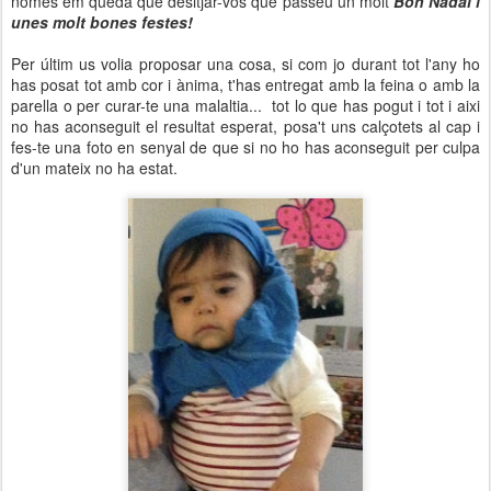
només em queda que desitjar-vos que passeu un molt
Bon Nadal i
unes molt bones festes!
Per últim us volia proposar una cosa, si com jo durant tot l'any ho
has posat tot amb cor i ànima, t'has entregat amb la feina o amb la
parella o per curar-te una malaltia... tot lo que has pogut i tot i aixi
no has aconseguit el resultat esperat, posa't uns calçotets al cap i
fes-te una foto en senyal de que si no ho has aconseguit per culpa
d'un mateix no ha estat.