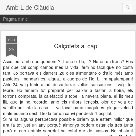
Amb L de Clàudia
Pàgina d'inici
DEC
Calçotets al cap
25
Ascolteu, amb que quedem ? Tronc o Tió,...? No és un tronc? Pos
par que cal complicamos més la vida, fem-ho fàcil que no costa
tant! Jo portava els darrers 20 dies alimentant-lo d'allò més amb
pastetes, mandarines, aigua.. a cuerpo de Rei i... rampatampam!
Ahir 24 vaig tenir a bé desanterrar velles sensacions i vaig fer
febre. Ho teníem tot preparat per baixar a tastar la boira, els
torrons comprats, la calefacció a tope, la nevera plena, el llit meu
llit, que ja no recordo, amb els millors llençols, olor de vela de
vainilla per tota la casa... i va tocar parar màquines, plegar veles i
maletes amb destí Lleida fer un canvi per destí l'hospital.
Si hi ha alguna perspectiva possible diríem que estem millor que
ara fa tot just un any perquè almenys podem estar els tres junts
però el cop anímic sobretot ha estat dur de nassos. No obstant